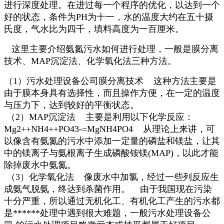
进行深度处理。在进过每一个程序的优化，以达到一个
好的状态，条件为PH为十一，水的温度大约在五十摄
氏度，气水比为四千，填料高度为一百厘米。
这里主要介绍氨氮污水如何进行处理，一般是膜分离
技术、MAP沉淀法、化学氧化法三种方法。
（1）污水处理设备公司膜分离技术 这种方法主要是
由于膜本身具有选择性，而且操作方便，在一定的温度
与压力下，达到较好的平衡状态。
（2）MAP沉淀法 主要是利用以下化学反应：
Mg2++NH4++PO43-=MgNH4PO4 从理论上来讲，可
以像含有氨氮的污水中添加一定量的磷盐和镁盐，让其
中的镁离子与氨根离子生成磷酸铵镁(MAP)，以此才能
除掉废水中氨氮。
（3）化学氧化法 像废水中加氯，经过一些列反应生
成氨气脱氨，终达到杀菌作用。 由于我国现在污染
十分严重，所以通过无机化工、有机化工产生的污水都
是******处理中遇到很大难题，一般污水处理设备公